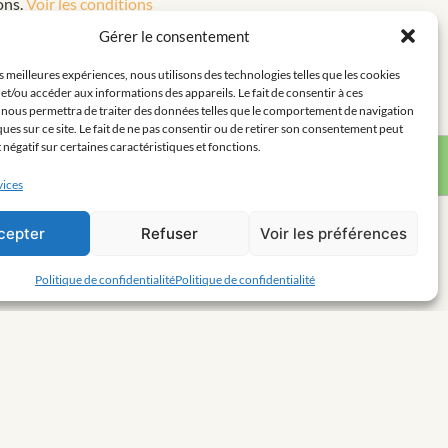
ons.
Voir les conditions
Gérer le consentement
es meilleures expériences, nous utilisons des technologies telles que les cookies
et/ou accéder aux informations des appareils. Le fait de consentir à ces
 nous permettra de traiter des données telles que le comportement de navigation
ques sur ce site. Le fait de ne pas consentir ou de retirer son consentement peut
t négatif sur certaines caractéristiques et fonctions.
vices
cepter
Refuser
Voir les préférences
Politique de confidentialité
Politique de confidentialité
Mentions Légales
Politique de confidentialité
Contact