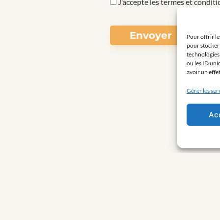
J’accepte les termes et conditi
Pour offrir l
pour stocker 
technologies
ou les ID uni
avoir un effe
Gérer les ser
Ac
CS de Montpellier
Immatriculation ORIAS N°24 00 52 49